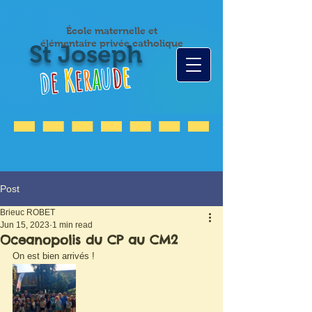
École maternelle et
élémentaire privée catholique
St Joseph
e
d
u
a
r
e
K
e
d
Post
Brieuc ROBET
Jun 15, 2023
1 min read
Oceanopolis du CP au CM2
On est bien arrivés !