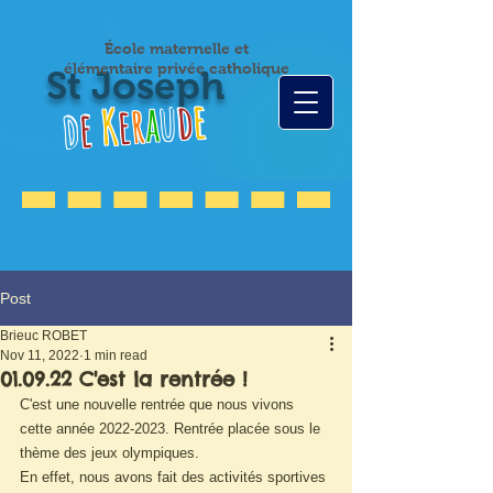
École maternelle et
élémentaire privée catholique
St Joseph
e
d
u
a
r
e
K
e
d
Post
Brieuc ROBET
Nov 11, 2022
1 min read
01.09.22 C'est la rentrée !
C'est une nouvelle rentrée que nous vivons 
cette année 2022-2023. Rentrée placée sous le 
thème des jeux olympiques.
En effet, nous avons fait des activités sportives 